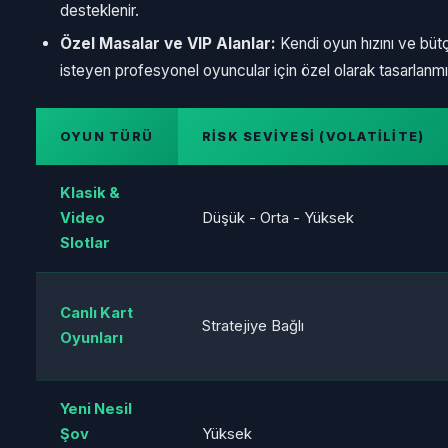
desteklenir.
Özel Masalar ve VIP Alanlar:
Kendi oyun hızını ve bütçe
isteyen profesyonel oyuncular için özel olarak tasarlanmı
OYUN TÜRÜ
RISK SEVIYESI (VOLATILITE)
Klasik &
Video
Düşük - Orta - Yüksek
Slotlar
Canlı Kart
Stratejiye Bağlı
Oyunları
Yeni Nesil
Şov
Yüksek