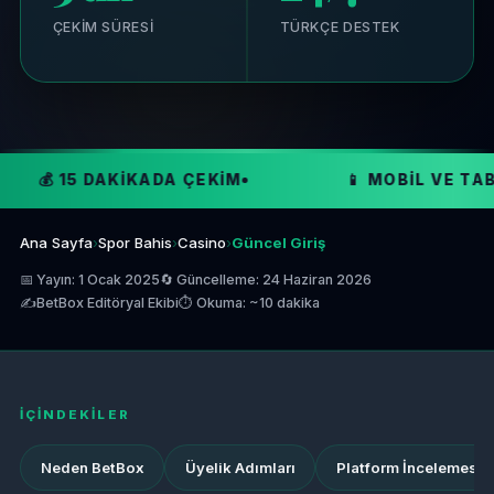
ÇEKIM SÜRESI
TÜRKÇE DESTEK
ADA ÇEKIM
📱 MOBIL VE TABLET UYUMLU
Ana Sayfa
›
Spor Bahis
›
Casino
›
Güncel Giriş
📅 Yayın: 1 Ocak 2025
🔄 Güncelleme: 24 Haziran 2026
✍️
BetBox Editöryal Ekibi
⏱️ Okuma: ~10 dakika
İÇINDEKILER
Neden BetBox
Üyelik Adımları
Platform İncelemesi