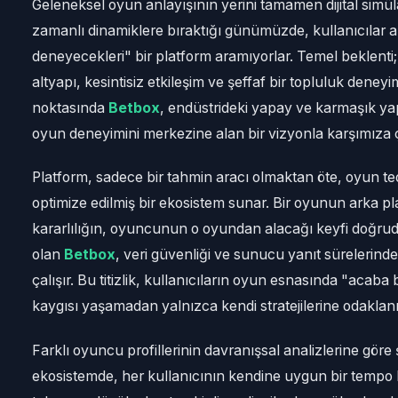
Geleneksel oyun anlayışının yerini tamamen dijital simü
zamanlı dinamiklere bıraktığı günümüzde, kullanıcılar a
deneyecekleri" bir platform aramıyorlar. Temel beklenti;
altyapı, kesintisiz etkileşim ve şeffaf bir topluluk deneyi
noktasında
Betbox
, endüstrideki yapay ve karmaşık yap
oyun deneyimini merkezine alan bir vizyonla karşımıza ç
Platform, sadece bir tahmin aracı olmaktan öte, oyun teo
optimize edilmiş bir ekosistem sunar. Bir oyunun arka pl
kararlılığın, oyuncunun o oyundan alacağı keyfi doğruda
olan
Betbox
, veri güvenliği ve sunucu yanıt sürelerind
çalışır. Bu titizlik, kullanıcıların oyun esnasında "acaba b
kaygısı yaşamadan yalnızca kendi stratejilerine odakla
Farklı oyuncu profillerinin davranışsal analizlerine göre 
ekosistemde, her kullanıcının kendine uygun bir tempo 