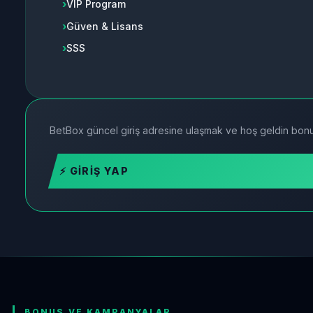
VIP Program
Güven & Lisans
SSS
BetBox güncel giriş adresine ulaşmak ve hoş geldin bonus
⚡ GIRIŞ YAP
BONUS VE KAMPANYALAR