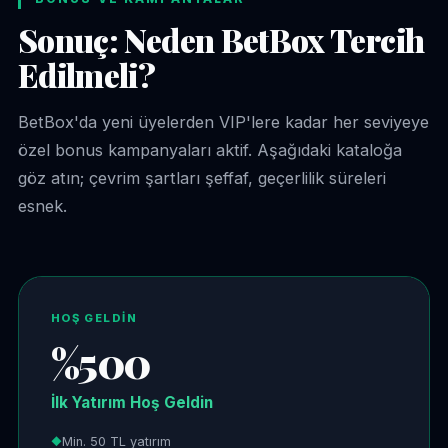
Sonuç: Neden BetBox Tercih
Edilmeli?
BetBox'da yeni üyelerden VIP'lere kadar her seviyeye
özel bonus kampanyaları aktif. Aşağıdaki kataloğa
göz atın; çevrim şartları şeffaf, geçerlilik süreleri
esnek.
HOŞ GELDIN
%500
İlk Yatırım Hoş Geldin
Min. 50 TL yatırım