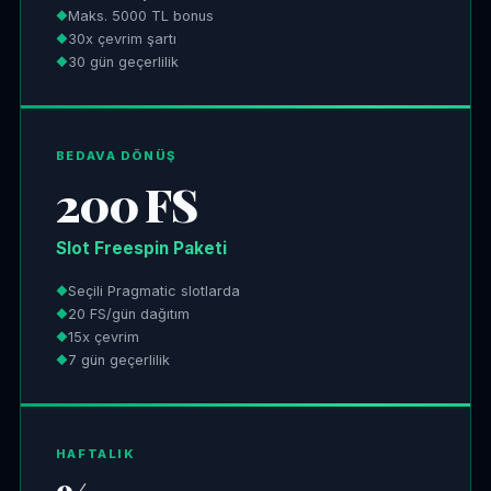
Maks. 5000 TL bonus
30x çevrim şartı
30 gün geçerlilik
BEDAVA DÖNÜŞ
200 FS
Slot Freespin Paketi
Seçili Pragmatic slotlarda
20 FS/gün dağıtım
15x çevrim
7 gün geçerlilik
HAFTALIK