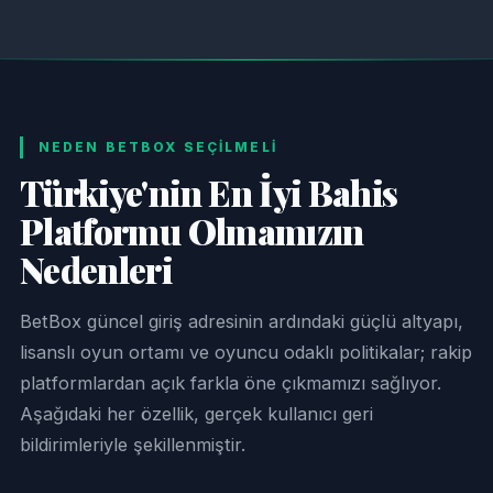
NEDEN BETBOX SEÇILMELI
Türkiye'nin En İyi Bahis
Platformu Olmamızın
Nedenleri
BetBox güncel giriş adresinin ardındaki güçlü altyapı,
lisanslı oyun ortamı ve oyuncu odaklı politikalar; rakip
platformlardan açık farkla öne çıkmamızı sağlıyor.
Aşağıdaki her özellik, gerçek kullanıcı geri
bildirimleriyle şekillenmiştir.