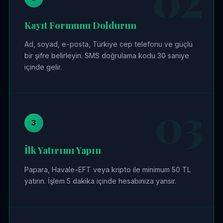
Kayıt Formunu Doldurun
Ad, soyad, e-posta, Türkiye cep telefonu ve güçlü
bir şifre belirleyin. SMS doğrulama kodu 30 saniye
içinde gelir.
3
İlk Yatırımı Yapın
Papara, Havale-EFT veya kripto ile minimum 50 TL
yatırın. İşlem 5 dakika içinde hesabınıza yansır.