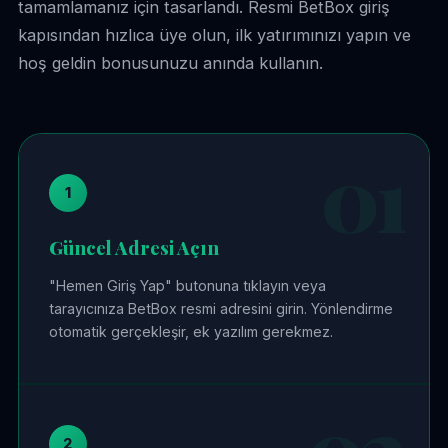
tamamlamanız için tasarlandı. Resmi BetBox giriş
kapısından hızlıca üye olun, ilk yatırımınızı yapın ve
hoş geldin bonusunuzu anında kullanın.
1
Güncel Adresi Açın
"Hemen Giriş Yap" butonuna tıklayın veya
tarayıcınıza BetBox resmi adresini girin. Yönlendirme
otomatik gerçekleşir, ek yazılım gerekmez.
2