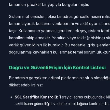
tamamen proaktif bir yapıyla kurgulanmıştır.
Sistem mühendisleri, olası bir adres güncellemesini milis
tamamlayarak kullanıcı veritabanını ve aktif oyun seans
taşır. Kullanıcının yapması gereken tek şey, sistem tar
kanalları takip etmektir. Yanıltıcı veya taklit (phishing) s
varlık güvenliğinin ilk kuralıdır. Bu nedenle, giriş işlem
doğrulanmış kaynakları kullanmak temel sorumluluktur
Doğru ve Güvenli Erişim İçin Kontrol Listesi
Bir adresin gerçekten orijinal platforma ait olup olmadığ
dikkat edebilirsiniz:
SSL Sertifika Kontrolü:
Tarayıcı adres çubuğundaki kili
sertifikanın güncelliğini ve kime ait olduğunu kontrol edin.