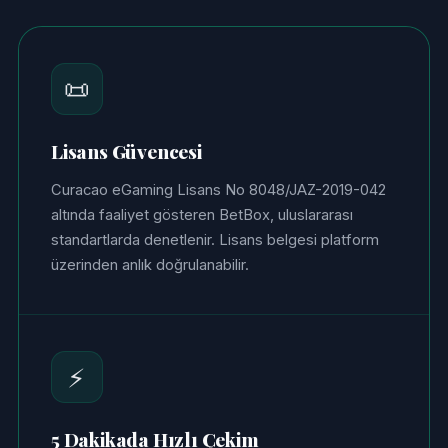
📜
Lisans Güvencesi
Curacao eGaming Lisans No 8048/JAZ-2019-042
altında faaliyet gösteren BetBox, uluslararası
standartlarda denetlenir. Lisans belgesi platform
üzerinden anlık doğrulanabilir.
⚡
5 Dakikada Hızlı Çekim