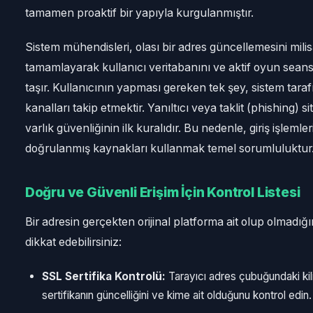
tamamen proaktif bir yapıyla kurgulanmıştır.
Sistem mühendisleri, olası bir adres güncellemesini milis
tamamlayarak kullanıcı veritabanını ve aktif oyun seans
taşır. Kullanıcının yapması gereken tek şey, sistem tar
kanalları takip etmektir. Yanıltıcı veya taklit (phishing) s
varlık güvenliğinin ilk kuralıdır. Bu nedenle, giriş işlem
doğrulanmış kaynakları kullanmak temel sorumluluktur
Doğru ve Güvenli Erişim İçin Kontrol Listesi
Bir adresin gerçekten orijinal platforma ait olup olmadığ
dikkat edebilirsiniz:
SSL Sertifika Kontrolü:
Tarayıcı adres çubuğundaki kili
sertifikanın güncelliğini ve kime ait olduğunu kontrol edin.