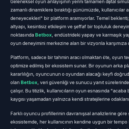
Geleneksel oyun anlayışının yerini tamamen dijital simü
zamanlı dinamiklere bıraktığı günümüzde, kullanıcılar a
deneyecekleri" bir platform aramıyorlar. Temel beklenti;
altyapı, kesintisiz etkileşim ve şeffaf bir topluluk deneyi
noktasında
Betbox
, endüstrideki yapay ve karmaşık yap
oyun deneyimini merkezine alan bir vizyonla karşımıza ç
Platform, sadece bir tahmin aracı olmaktan öte, oyun teo
optimize edilmiş bir ekosistem sunar. Bir oyunun arka pl
kararlılığın, oyuncunun o oyundan alacağı keyfi doğruda
olan
Betbox
, veri güvenliği ve sunucu yanıt sürelerind
çalışır. Bu titizlik, kullanıcıların oyun esnasında "acaba b
kaygısı yaşamadan yalnızca kendi stratejilerine odakla
Farklı oyuncu profillerinin davranışsal analizlerine göre 
ekosistemde, her kullanıcının kendine uygun bir tempo 