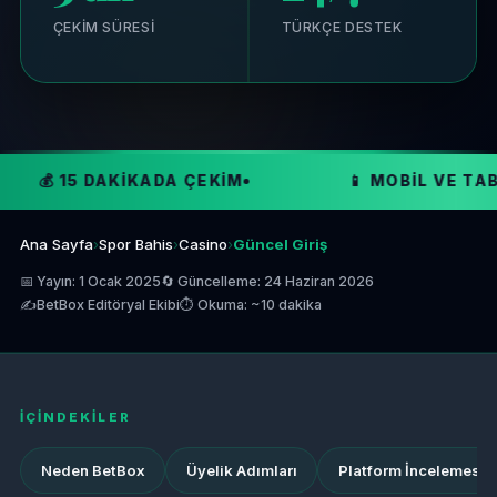
ÇEKIM SÜRESI
TÜRKÇE DESTEK
DA ÇEKIM
📱 MOBIL VE TABLET UYUMLU
Ana Sayfa
›
Spor Bahis
›
Casino
›
Güncel Giriş
📅 Yayın: 1 Ocak 2025
🔄 Güncelleme: 24 Haziran 2026
✍️
BetBox Editöryal Ekibi
⏱️ Okuma: ~10 dakika
İÇINDEKILER
Neden BetBox
Üyelik Adımları
Platform İncelemesi