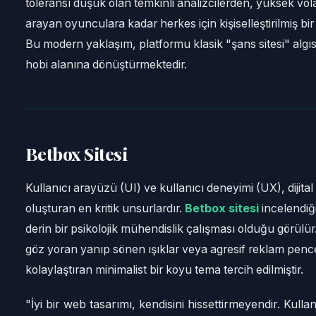
toleransı düşük olan temkinli analizcilerden, yüksek vola
arayan oyunculara kadar herkes için kişiselleştirilmiş bir
Bu modern yaklaşım, platformu klasik "şans sitesi" algısı
hobi alanına dönüştürmektedir.
Betbox Sitesi
Kullanıcı arayüzü (UI) ve kullanıcı deneyimi (UX), dijital 
oluşturan en kritik unsurlardır.
Betbox sitesi
incelendiğ
derin bir psikolojik mühendislik çalışması olduğu görülü
göz yoran yanıp sönen ışıklar veya agresif reklam penc
kolaylaştıran minimalist bir koyu tema tercih edilmiştir.
"İyi bir web tasarımı, kendisini hissettirmeyendir. Kull