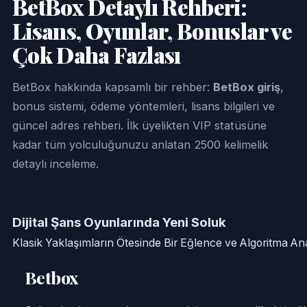
BetBox Detaylı Rehberi:
Lisans, Oyunlar, Bonuslar ve
Çok Daha Fazlası
BetBox hakkında kapsamlı bir rehber:
BetBox giriş
,
bonus sistemi, ödeme yöntemleri, lisans bilgileri ve
güncel adres rehberi. İlk üyelikten VIP statüsüne
kadar tüm yolculuğunuzu anlatan 2500 kelimelik
detaylı inceleme.
Dijital Şans Oyunlarında Yeni Soluk
Klasik Yaklaşımların Ötesinde Bir Eğlence ve Algoritma Ana
Betbox