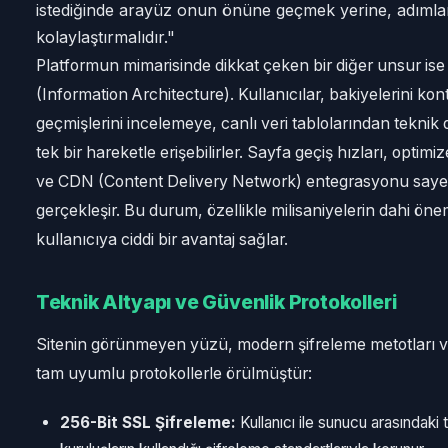
istediğinde arayüz onun önüne geçmek yerine, adımlar
kolaylaştırmalıdır."
Platformun mimarisinde dikkat çeken bir diğer unsur ise b
(Information Architecture). Kullanıcılar, bakiyelerini ko
geçmişlerini incelemeye, canlı veri tablolarından tekni
tek bir hareketle erişebilirler. Sayfa geçiş hızları, optimi
ve CDN (Content Delivery Network) entegrasyonu saye
gerçekleşir. Bu durum, özellikle milisaniyelerin dahi ön
kullanıcıya ciddi bir avantaj sağlar.
Teknik Altyapı ve Güvenlik Protokolleri
Sitenin görünmeyen yüzü, modern şifreleme metotları 
tam uyumlu protokollerle örülmüştür:
256-Bit SSL Şifreleme:
Kullanıcı ile sunucu arasındaki t