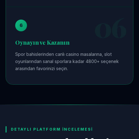
6
Oynayın ve Kazanın
Spor bahislerinden canlı casino masalarına, slot
oyunlarından sanal sporlara kadar 4800+ seçenek
arasından favorinizi seçin.
DETAYLI PLATFORM İNCELEMESI