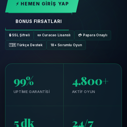
⚡ HEMEN GIRIŞ YAP
BONUS FIRSATLARI
🔒 SSL Şifreli
📜 Curacao Lisanslı
💳 Papara Onaylı
🇹🇷 Türkçe Destek
18+ Sorumlu Oyun
99%
4.800+
UPTIME GARANTISI
AKTIF OYUN
5 dk
24/7