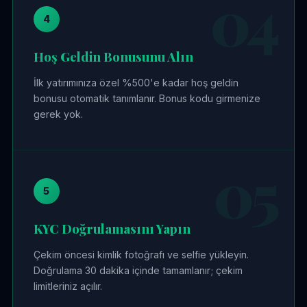
4
Hoş Geldin Bonusunu Alın
İlk yatırımınıza özel %500'e kadar hoş geldin
bonusu otomatik tanımlanır. Bonus kodu girmenize
gerek yok.
5
KYC Doğrulamasını Yapın
Çekim öncesi kimlik fotoğrafı ve selfie yükleyin.
Doğrulama 30 dakika içinde tamamlanır; çekim
limitleriniz açılır.