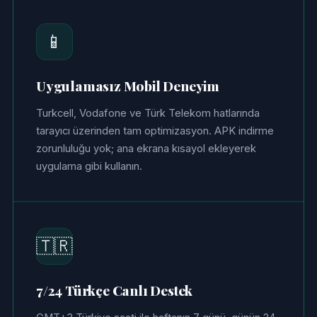
📱
Uygulamasız Mobil Deneyim
Turkcell, Vodafone ve Türk Telekom hatlarında
tarayıcı üzerinden tam optimizasyon. APK indirme
zorunluluğu yok; ana ekrana kısayol ekleyerek
uygulama gibi kullanın.
🇹🇷
7/24 Türkçe Canlı Destek