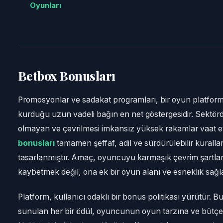
Oyunları
Betbox Bonusları
Promosyonlar ve sadakat programları, bir oyun platform
kurduğu uzun vadeli bağın en net göstergesidir. Sektör
olmayan ve çevrilmesi imkansız yüksek rakamlar vaat
bonusları
tamamen şeffaf, adil ve sürdürülebilir kurall
tasarlanmıştır. Amaç, oyuncuyu karmaşık çevrim şartları
kaybetmek değil, ona ek bir oyun alanı ve esneklik sağl
Platform, kullanıcı odaklı bir bonus politikası yürütür. 
sunulan her bir ödül, oyuncunun oyun tarzına ve bütçe