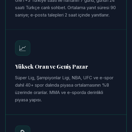
GMT+3 Türkiye saati ile haftanın 7 günü, günün 24
saati Türkçe canlı sohbet. Ortalama yanıt süresi 90
saniye; e-posta talepleri 2 saat içinde yanıtlanır.
📈
Yüksek Oran ve Geniş Pazar
Süper Lig, Şampiyonlar Ligi, NBA, UFC ve e-spor
dahil 40+ spor dalında piyasa ortalamasının %8
üzerinde oranlar. MMA ve e-sporda derinlikli
piyasa yapısı.