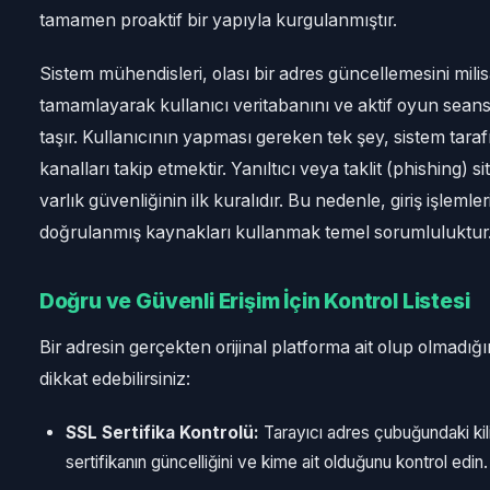
tamamen proaktif bir yapıyla kurgulanmıştır.
Sistem mühendisleri, olası bir adres güncellemesini milis
tamamlayarak kullanıcı veritabanını ve aktif oyun seans
taşır. Kullanıcının yapması gereken tek şey, sistem tar
kanalları takip etmektir. Yanıltıcı veya taklit (phishing) s
varlık güvenliğinin ilk kuralıdır. Bu nedenle, giriş işlem
doğrulanmış kaynakları kullanmak temel sorumluluktur
Doğru ve Güvenli Erişim İçin Kontrol Listesi
Bir adresin gerçekten orijinal platforma ait olup olmadığ
dikkat edebilirsiniz:
SSL Sertifika Kontrolü:
Tarayıcı adres çubuğundaki kili
sertifikanın güncelliğini ve kime ait olduğunu kontrol edin.