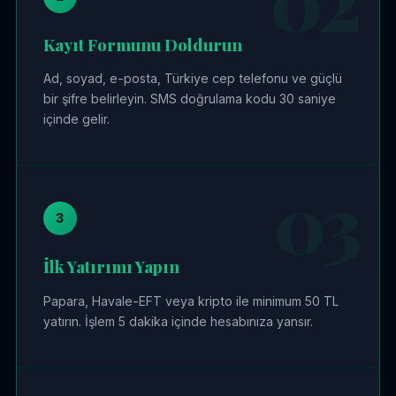
Kayıt Formunu Doldurun
Ad, soyad, e-posta, Türkiye cep telefonu ve güçlü
bir şifre belirleyin. SMS doğrulama kodu 30 saniye
içinde gelir.
3
İlk Yatırımı Yapın
Papara, Havale-EFT veya kripto ile minimum 50 TL
yatırın. İşlem 5 dakika içinde hesabınıza yansır.