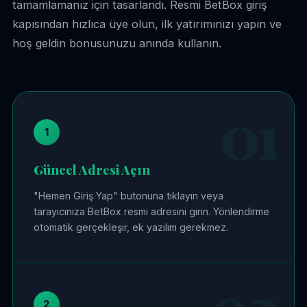
tamamlamanız için tasarlandı. Resmi BetBox giriş
kapısından hızlıca üye olun, ilk yatırımınızı yapın ve
hoş geldin bonusunuzu anında kullanın.
1
Güncel Adresi Açın
"Hemen Giriş Yap" butonuna tıklayın veya
tarayıcınıza BetBox resmi adresini girin. Yönlendirme
otomatik gerçekleşir, ek yazılım gerekmez.
2