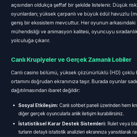
açısından oldukça şeffaf bir şekilde listelenir. Düşük ris
oyunlardan; yüksek çarpanlı ve büyük ödül havuzlu (
geniş bir ekosistem mevcuttur. Her oyunun arkasındaki 
mühendisliği ve animasyon kalitesi, oyuncuyu sıradanlık
yolculuğa çıkarır.
Canlı Krupiyeler ve Gerçek Zamanlı Lobiler
Canlı casino bölümü, yüksek çözünürlüklü (HD) çoklu ka
ortamını doğrudan ekranınıza taşır. Burada oyunlar sade
dağıtılmasından ibaret değildir:
Sosyal Etkileşim:
Canlı sohbet paneli üzerinden hem k
diğer gerçek oyuncularla anlık iletişim kurabilirsiniz.
İstatistiksel Karar Destek Sistemleri:
Rulet veya bl
turların detaylı istatistik analizleri ekranınıza yansıtılarak 