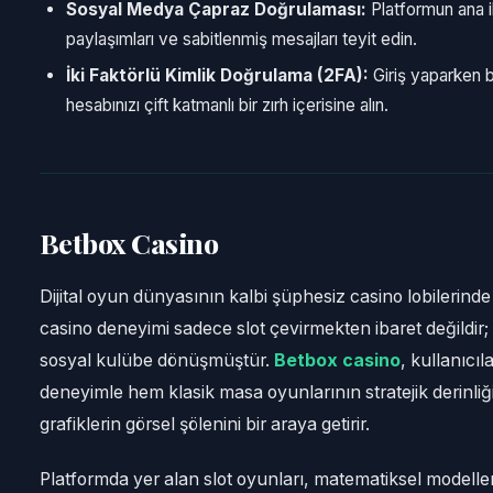
Sosyal Medya Çapraz Doğrulaması:
Platformun ana il
paylaşımları ve sabitlenmiş mesajları teyit edin.
İki Faktörlü Kimlik Doğrulama (2FA):
Giriş yaparken bu
hesabınızı çift katmanlı bir zırh içerisine alın.
Betbox Casino
Dijital oyun dünyasının kalbi şüphesiz casino lobilerind
casino deneyimi sadece slot çevirmekten ibaret değildir; b
sosyal kulübe dönüşmüştür.
Betbox casino
, kullanıcı
deneyimle hem klasik masa oyunlarının stratejik derinl
grafiklerin görsel şölenini bir araya getirir.
Platformda yer alan slot oyunları, matematiksel modelleri