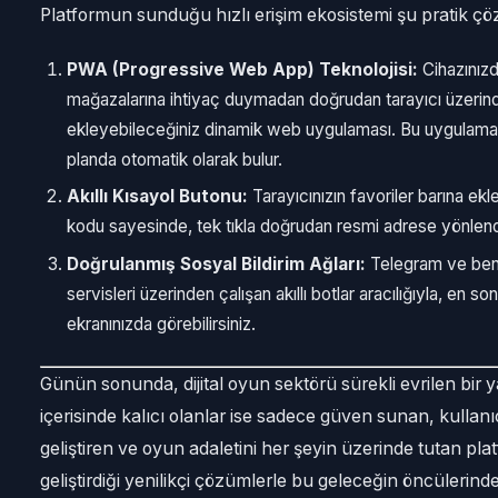
Platformun sunduğu hızlı erişim ekosistemi şu pratik ç
PWA (Progressive Web App) Teknolojisi:
Cihazınız
mağazalarına ihtiyaç duymadan doğrudan tarayıcı üzerin
ekleyebileceğiniz dinamik web uygulaması. Bu uygulama h
planda otomatik olarak bulur.
Akıllı Kısayol Butonu:
Tarayıcınızın favoriler barına ek
kodu sayesinde, tek tıkla doğrudan resmi adrese yönlendiri
Doğrulanmış Sosyal Bildirim Ağları:
Telegram ve benz
servisleri üzerinden çalışan akıllı botlar aracılığıyla, en son
ekranınızda görebilirsiniz.
Günün sonunda, dijital oyun sektörü sürekli evrilen bir y
içerisinde kalıcı olanlar ise sadece güven sunan, kullanıc
geliştiren ve oyun adaletini her şeyin üzerinde tutan pla
geliştirdiği yenilikçi çözümlerle bu geleceğin öncülerin