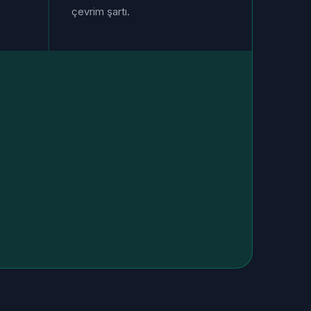
çevrim şartı.