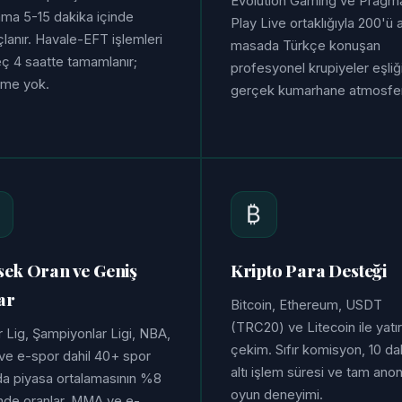
Evolution Gaming ve Pragma
ama 5-15 dakika içinde
Play Live ortaklığıyla 200'ü 
lanır. Havale-EFT işlemleri
masada Türkçe konuşan
ç 4 saatte tamamlanır;
profesyonel krupiyeler eşli
kme yok.
gerçek kumarhane atmosfer

₿
sek Oran ve Geniş
Kripto Para Desteği
ar
Bitcoin, Ethereum, USDT
(TRC20) ve Litecoin ile yatı
 Lig, Şampiyonlar Ligi, NBA,
çekim. Sıfır komisyon, 10 da
e e-spor dahil 40+ spor
altı işlem süresi ve tam ano
da piyasa ortalamasının %8
oyun deneyimi.
nde oranlar. MMA ve e-