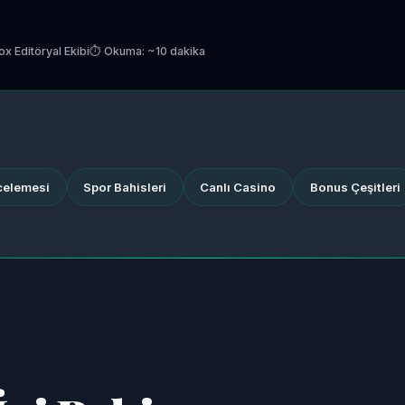
x Editöryal Ekibi
⏱️ Okuma: ~10 dakika
celemesi
Spor Bahisleri
Canlı Casino
Bonus Çeşitleri