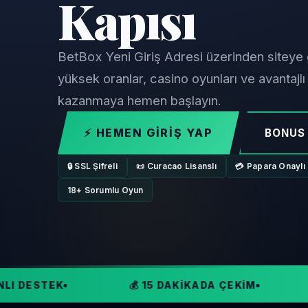
Kapısı
BetBox Yeni Giriş Adresi üzerinden siteye 
yüksek oranlar, casino oyunları ve avantajlı
kazanmaya hemen başlayın.
⚡ HEMEN GIRIŞ YAP
BONUS 
🔒 SSL Şifreli
📜 Curacao Lisanslı
💳 Papara Onaylı
18+ Sorumlu Oyun
💰 15 DAKIKADA ÇEKIM
📱 MOBIL VE TABL