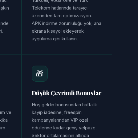
tic
Turkcell, Vodafone ve Türk
aşkın
Telekom hatlarında tarayıcı
üzerinden tam optimizasyon.
ğinde
APK indirme zorunluluğu yok; ana
i.
ekrana kısayol ekleyerek
uygulama gibi kullanın.
🎁
Düşük Çevrimli Bonuslar
Hoş geldin bonusundan haftalık
rım ve
kayıp iadesine, freespin
kika
kampanyalarından VIP özel
nim
ödüllerine kadar geniş yelpaze.
Sektör ortalamasının altında