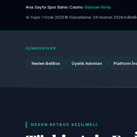
Ana Sayfa
›
Spor Bahis
›
Casino
›
Güncel Giriş
📅 Yayın: 1 Ocak 2025
🔄 Güncelleme: 24 Haziran 2026
✍️
BetBo
İÇINDEKILER
Neden BetBox
Üyelik Adımları
Platform İn
NEDEN BETBOX SEÇILMELI