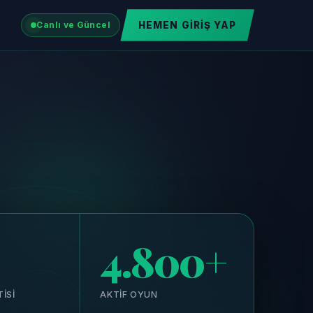
HEMEN GIRIŞ YAP
Canlı ve Güncel
4.800+
ISI
AKTIF OYUN