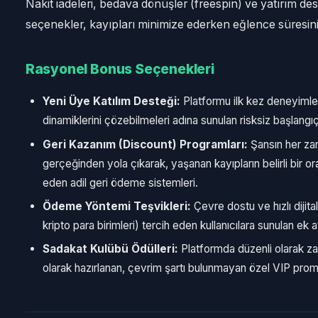
Nakit iadeleri, bedava dönüşler (freespin) ve yatırım des
seçenekler, kayıpları minimize ederken eğlence süresin
Rasyonel Bonus Seçenekleri
Yeni Üye Katılım Desteği:
Platformu ilk kez deneyimley
dinamiklerini çözebilmeleri adına sunulan risksiz başlangıç
Geri Kazanım (Discount) Programları:
Şansın her za
gerçeğinden yola çıkarak, yaşanan kayıpların belirli bir or
eden adil geri ödeme sistemleri.
Ödeme Yöntemi Teşvikleri:
Çevre dostu ve hızlı dijit
kripto para birimleri) tercih eden kullanıcılara sunulan ek a
Sadakat Kulübü Ödülleri:
Platformda düzenli olarak z
olarak hazırlanan, çevrim şartı bulunmayan özel VIP pro