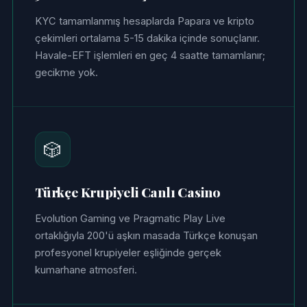
KYC tamamlanmış hesaplarda Papara ve kripto
çekimleri ortalama 5-15 dakika içinde sonuçlanır.
Havale-EFT işlemleri en geç 4 saatte tamamlanır;
gecikme yok.
🎲
Türkçe Krupiyeli Canlı Casino
Evolution Gaming ve Pragmatic Play Live
ortaklığıyla 200'ü aşkın masada Türkçe konuşan
profesyonel krupiyeler eşliğinde gerçek
kumarhane atmosferi.