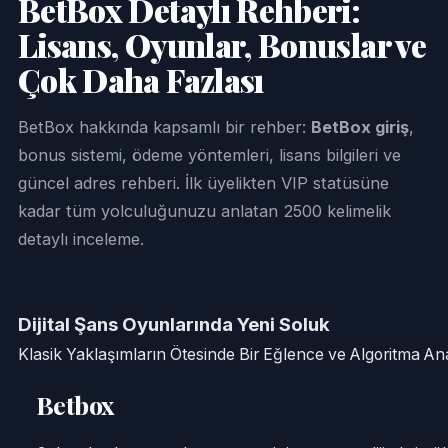
BetBox Detaylı Rehberi:
Lisans, Oyunlar, Bonuslar ve
Çok Daha Fazlası
BetBox hakkında kapsamlı bir rehber:
BetBox giriş
,
bonus sistemi, ödeme yöntemleri, lisans bilgileri ve
güncel adres rehberi. İlk üyelikten VIP statüsüne
kadar tüm yolculuğunuzu anlatan 2500 kelimelik
detaylı inceleme.
Dijital Şans Oyunlarında Yeni Soluk
Klasik Yaklaşımların Ötesinde Bir Eğlence ve Algoritma Ana
Betbox