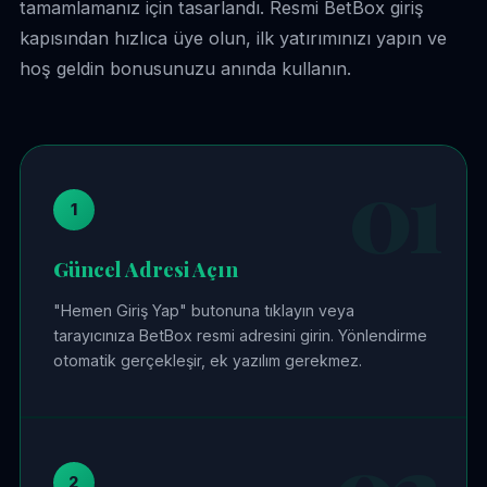
tamamlamanız için tasarlandı. Resmi BetBox giriş
kapısından hızlıca üye olun, ilk yatırımınızı yapın ve
hoş geldin bonusunuzu anında kullanın.
1
Güncel Adresi Açın
"Hemen Giriş Yap" butonuna tıklayın veya
tarayıcınıza BetBox resmi adresini girin. Yönlendirme
otomatik gerçekleşir, ek yazılım gerekmez.
2