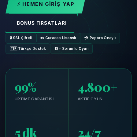
⚡ HEMEN GIRIŞ YAP
BONUS FIRSATLARI
🔒 SSL Şifreli
📜 Curacao Lisanslı
💳 Papara Onaylı
🇹🇷 Türkçe Destek
18+ Sorumlu Oyun
99%
4.800+
UPTIME GARANTISI
AKTIF OYUN
5 dk
24/7