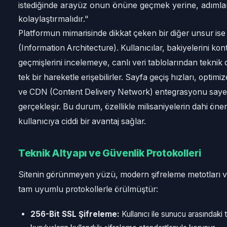
istediğinde arayüz onun önüne geçmek yerine, adımlar
kolaylaştırmalıdır."
Platformun mimarisinde dikkat çeken bir diğer unsur ise b
(Information Architecture). Kullanıcılar, bakiyelerini ko
geçmişlerini incelemeye, canlı veri tablolarından tekni
tek bir hareketle erişebilirler. Sayfa geçiş hızları, optimi
ve CDN (Content Delivery Network) entegrasyonu saye
gerçekleşir. Bu durum, özellikle milisaniyelerin dahi ön
kullanıcıya ciddi bir avantaj sağlar.
Teknik Altyapı ve Güvenlik Protokolleri
Sitenin görünmeyen yüzü, modern şifreleme metotları 
tam uyumlu protokollerle örülmüştür:
256-Bit SSL Şifreleme:
Kullanıcı ile sunucu arasındaki t