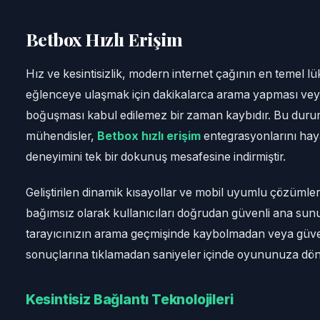
Betbox Hızlı Erişim
Hız ve kesintisizlik, modern internet çağının en temel lü
eğlenceye ulaşmak için dakikalarca arama yapması veya
boğuşması kabul edilemez bir zaman kaybıdır. Bu duru
mühendisler,
Betbox hızlı erişim
entegrasyonlarını haya
deneyimini tek bir dokunuş mesafesine indirmiştir.
Geliştirilen dinamik kısayollar ve mobil uyumlu çözümler,
bağımsız olarak kullanıcıları doğrudan güvenli ana su
tarayıcınızın arama geçmişinde kaybolmadan veya güv
sonuçlarına tıklamadan saniyeler içinde oyununuza döneb
Kesintisiz Bağlantı Teknolojileri