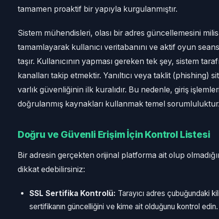
tamamen proaktif bir yapıyla kurgulanmıştır.
Sistem mühendisleri, olası bir adres güncellemesini milis
tamamlayarak kullanıcı veritabanını ve aktif oyun seans
taşır. Kullanıcının yapması gereken tek şey, sistem tar
kanalları takip etmektir. Yanıltıcı veya taklit (phishing) s
varlık güvenliğinin ilk kuralıdır. Bu nedenle, giriş işlem
doğrulanmış kaynakları kullanmak temel sorumluluktur
Doğru ve Güvenli Erişim İçin Kontrol Listesi
Bir adresin gerçekten orijinal platforma ait olup olmadığ
dikkat edebilirsiniz:
SSL Sertifika Kontrolü:
Tarayıcı adres çubuğundaki kili
sertifikanın güncelliğini ve kime ait olduğunu kontrol edin.