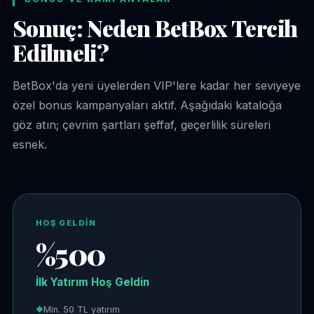
Sonuç: Neden BetBox Tercih
Edilmeli?
BetBox'da yeni üyelerden VIP'lere kadar her seviyeye
özel bonus kampanyaları aktif. Aşağıdaki kataloğa
göz atın; çevrim şartları şeffaf, geçerlilik süreleri
esnek.
HOŞ GELDIN
%500
İlk Yatırım Hoş Geldin
Min. 50 TL yatırım