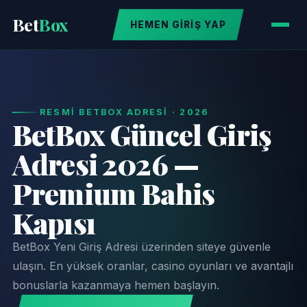
Bet
Box
HEMEN GIRIŞ YAP
RESMI BETBOX ADRESI · 2026
BetBox Güncel Giriş
Adresi 2026 —
Premium Bahis
Kapısı
BetBox Yeni Giriş Adresi üzerinden siteye güvenle
ulaşın. En yüksek oranlar, casino oyunları ve avantajlı
bonuslarla kazanmaya hemen başlayın.