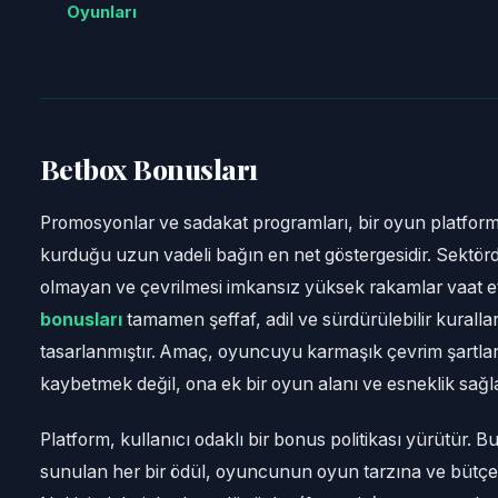
Oyunları
Betbox Bonusları
Promosyonlar ve sadakat programları, bir oyun platform
kurduğu uzun vadeli bağın en net göstergesidir. Sektör
olmayan ve çevrilmesi imkansız yüksek rakamlar vaat
bonusları
tamamen şeffaf, adil ve sürdürülebilir kurall
tasarlanmıştır. Amaç, oyuncuyu karmaşık çevrim şartları
kaybetmek değil, ona ek bir oyun alanı ve esneklik sağl
Platform, kullanıcı odaklı bir bonus politikası yürütür. 
sunulan her bir ödül, oyuncunun oyun tarzına ve bütçe