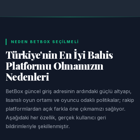
NEDEN BETBOX SEÇILMELI
Türkiye'nin En İyi Bahis
Platformu Olmamızın
Nedenleri
BetBox güncel giriş adresinin ardındaki güçlü altyapı,
lisanslı oyun ortamı ve oyuncu odaklı politikalar; rakip
platformlardan açık farkla öne çıkmamızı sağlıyor.
Aşağıdaki her özellik, gerçek kullanıcı geri
bildirimleriyle şekillenmiştir.