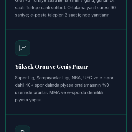
GMT+3 Türkiye saati ile haftanın 7 günü, günün 24
saati Türkçe canlı sohbet. Ortalama yanıt süresi 90
saniye; e-posta talepleri 2 saat içinde yanıtlanır.
📈
Yüksek Oran ve Geniş Pazar
Süper Lig, Şampiyonlar Ligi, NBA, UFC ve e-spor
dahil 40+ spor dalında piyasa ortalamasının %8
üzerinde oranlar. MMA ve e-sporda derinlikli
piyasa yapısı.