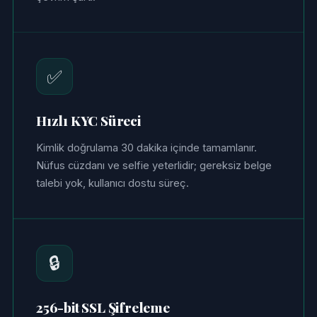
✅
Hızlı KYC Süreci
Kimlik doğrulama 30 dakika içinde tamamlanır.
Nüfus cüzdanı ve selfie yeterlidir; gereksiz belge
talebi yok, kullanıcı dostu süreç.
🔒
256-bit SSL Şifreleme