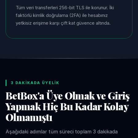
Tüm veri transferleri 256-bit TLS ile korunur. İki
faktörlü kimlik doğrulama (2FA) ile hesabınız
yetkisiz erişime karşı çift kat güvence altında.
3 DAKIKADA ÜYELIK
BetBox'a Üye Olmak ve Giriş
Yapmak Hiç Bu Kadar Kolay
Olmamıştı
Aşağıdaki adımlar tüm süreci toplam 3 dakikada