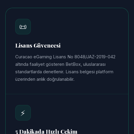
📜
Lisans Güvencesi
Curacao eGaming Lisans No 8048/JAZ-2019-042
altında faaliyet gösteren BetBox, uluslararası
standartlarda denetlenir. Lisans belgesi platform
üzerinden anlık doğrulanabilir.
⚡
5 Dakikada Hızlı Çekim