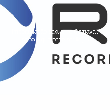
Importunação sexual no Carnaval:
saiba o que pode ser ilegal