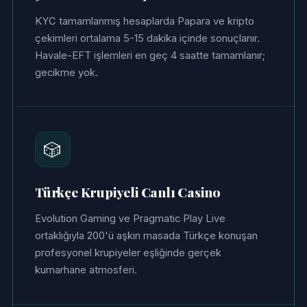
KYC tamamlanmış hesaplarda Papara ve kripto
çekimleri ortalama 5-15 dakika içinde sonuçlanır.
Havale-EFT işlemleri en geç 4 saatte tamamlanır;
gecikme yok.
🎲
Türkçe Krupiyeli Canlı Casino
Evolution Gaming ve Pragmatic Play Live
ortaklığıyla 200'ü aşkın masada Türkçe konuşan
profesyonel krupiyeler eşliğinde gerçek
kumarhane atmosferi.