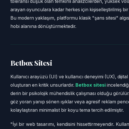
toleransı düşük olan temkinli analizcilerden, yüksek vola
arayan oyunculara kadar herkes için kişiselleştirilmiş bir
Bu modern yaklaşım, platformu klasik "şans sitesi" algısı
hobi alanına dönüştürmektedir.
Betbox Sitesi
Kullanıcı arayüzü (UI) ve kullanıcı deneyimi (UX), dijital 
oluşturan en kritik unsurlardır.
Betbox sitesi
incelendiğ
derin bir psikolojik mühendislik çalışması olduğu görülü
göz yoran yanıp sönen ışıklar veya agresif reklam penc
kolaylaştıran minimalist bir koyu tema tercih edilmiştir.
"İyi bir web tasarımı, kendisini hissettirmeyendir. Kull