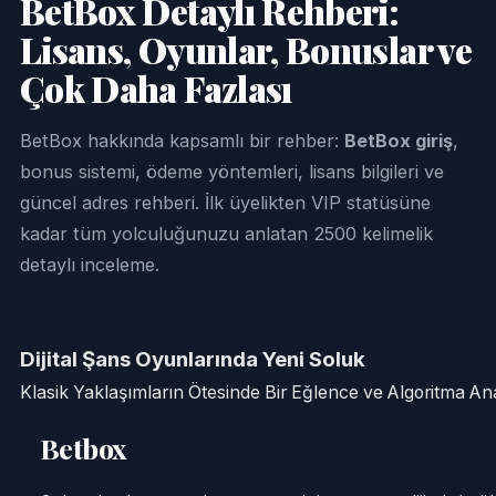
BetBox Detaylı Rehberi:
Lisans, Oyunlar, Bonuslar ve
Çok Daha Fazlası
BetBox hakkında kapsamlı bir rehber:
BetBox giriş
,
bonus sistemi, ödeme yöntemleri, lisans bilgileri ve
güncel adres rehberi. İlk üyelikten VIP statüsüne
kadar tüm yolculuğunuzu anlatan 2500 kelimelik
detaylı inceleme.
Dijital Şans Oyunlarında Yeni Soluk
Klasik Yaklaşımların Ötesinde Bir Eğlence ve Algoritma Ana
Betbox