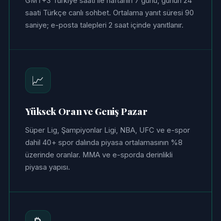
GMT+3 Türkiye saati ile haftanın 7 günü, günün 24
saati Türkçe canlı sohbet. Ortalama yanıt süresi 90
saniye; e-posta talepleri 2 saat içinde yanıtlanır.
📈
Yüksek Oran ve Geniş Pazar
Süper Lig, Şampiyonlar Ligi, NBA, UFC ve e-spor
dahil 40+ spor dalında piyasa ortalamasının %8
üzerinde oranlar. MMA ve e-sporda derinlikli
piyasa yapısı.