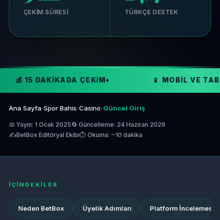
ÇEKIM SÜRESI
TÜRKÇE DESTEK
A ÇEKIM
📱 MOBIL VE TABLET UYUMLU
Ana Sayfa
›
Spor Bahis
›
Casino
›
Güncel Giriş
📅 Yayın: 1 Ocak 2025
🔄 Güncelleme: 24 Haziran 2026
✍️
BetBox Editöryal Ekibi
⏱️ Okuma: ~10 dakika
İÇINDEKILER
Neden BetBox
Üyelik Adımları
Platform İncelemesi