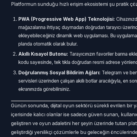
Platformun sunduğu hızlı erişim ekosistemi şu pratik ç
PWA (Progressive Web App) Teknolojisi:
Cihazınız
mağazalarına ihtiyaç duymadan doğrudan tarayıcı üzerin
ekleyebileceğiniz dinamik web uygulaması. Bu uygulama h
planda otomatik olarak bulur.
Akıllı Kısayol Butonu:
Tarayıcınızın favoriler barına ek
kodu sayesinde, tek tıkla doğrudan resmi adrese yönlendiri
Doğrulanmış Sosyal Bildirim Ağları:
Telegram ve benz
servisleri üzerinden çalışan akıllı botlar aracılığıyla, en son
ekranınızda görebilirsiniz.
Günün sonunda, dijital oyun sektörü sürekli evrilen bir y
içerisinde kalıcı olanlar ise sadece güven sunan, kullanıc
geliştiren ve oyun adaletini her şeyin üzerinde tutan pla
geliştirdiği yenilikçi çözümlerle bu geleceğin öncülerin