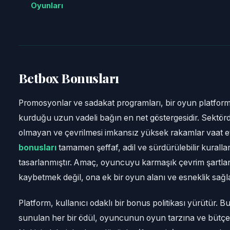
Oyunları
Betbox Bonusları
Promosyonlar ve sadakat programları, bir oyun platform
kurduğu uzun vadeli bağın en net göstergesidir. Sektör
olmayan ve çevrilmesi imkansız yüksek rakamlar vaat
bonusları
tamamen şeffaf, adil ve sürdürülebilir kurall
tasarlanmıştır. Amaç, oyuncuyu karmaşık çevrim şartları
kaybetmek değil, ona ek bir oyun alanı ve esneklik sağl
Platform, kullanıcı odaklı bir bonus politikası yürütür. 
sunulan her bir ödül, oyuncunun oyun tarzına ve bütçe