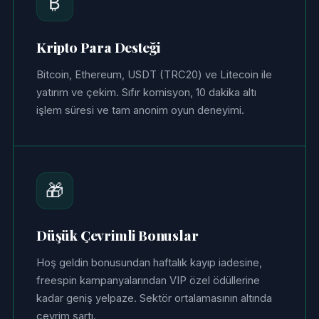
₿
Kripto Para Desteği
Bitcoin, Ethereum, USDT (TRC20) ve Litecoin ile
yatırım ve çekim. Sıfır komisyon, 10 dakika altı
işlem süresi ve tam anonim oyun deneyimi.
🎁
Düşük Çevrimli Bonuslar
Hoş geldin bonusundan haftalık kayıp iadesine,
freespin kampanyalarından VIP özel ödüllerine
kadar geniş yelpaze. Sektör ortalamasının altında
çevrim şartı.