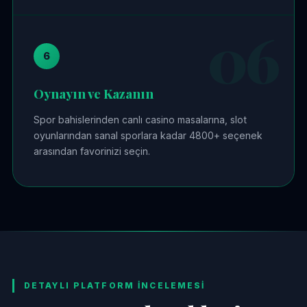
6
Oynayın ve Kazanın
Spor bahislerinden canlı casino masalarına, slot
oyunlarından sanal sporlara kadar 4800+ seçenek
arasından favorinizi seçin.
DETAYLI PLATFORM İNCELEMESI