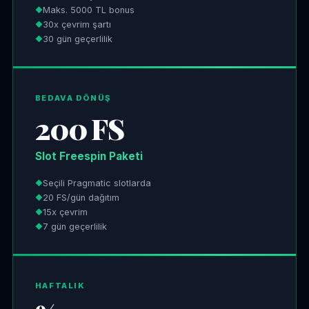
Maks. 5000 TL bonus
30x çevrim şartı
30 gün geçerlilik
BEDAVA DÖNÜŞ
200 FS
Slot Freespin Paketi
Seçili Pragmatic slotlarda
20 FS/gün dağıtım
15x çevrim
7 gün geçerlilik
HAFTALIK