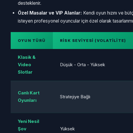
desteklenir.
Özel Masalar ve VIP Alanlar:
Kendi oyun hızını ve bütçe
isteyen profesyonel oyuncular için özel olarak tasarlanmı
OYUN TÜRÜ
RISK SEVIYESI (VOLATILITE)
Klasik &
Video
Düşük - Orta - Yüksek
Slotlar
Canlı Kart
Stratejiye Bağlı
Oyunları
Yeni Nesil
Şov
Yüksek