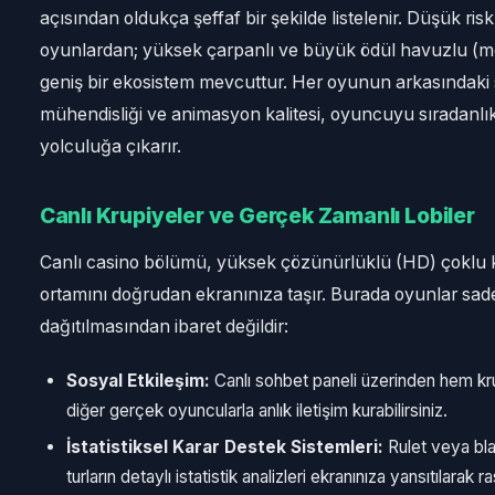
açısından oldukça şeffaf bir şekilde listelenir. Düşük ris
oyunlardan; yüksek çarpanlı ve büyük ödül havuzlu (
geniş bir ekosistem mevcuttur. Her oyunun arkasındaki 
mühendisliği ve animasyon kalitesi, oyuncuyu sıradanlık
yolculuğa çıkarır.
Canlı Krupiyeler ve Gerçek Zamanlı Lobiler
Canlı casino bölümü, yüksek çözünürlüklü (HD) çoklu ka
ortamını doğrudan ekranınıza taşır. Burada oyunlar sade
dağıtılmasından ibaret değildir:
Sosyal Etkileşim:
Canlı sohbet paneli üzerinden hem k
diğer gerçek oyuncularla anlık iletişim kurabilirsiniz.
İstatistiksel Karar Destek Sistemleri:
Rulet veya bl
turların detaylı istatistik analizleri ekranınıza yansıtılarak 