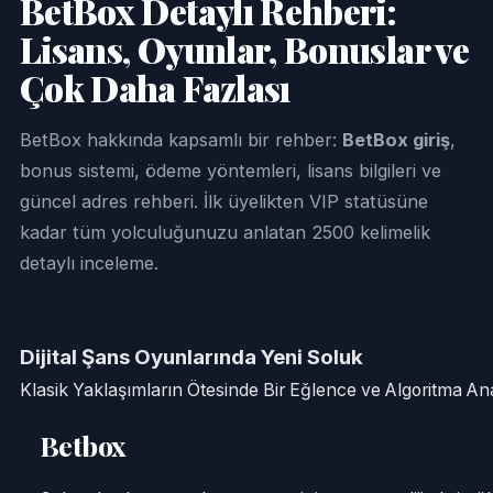
BetBox Detaylı Rehberi:
Lisans, Oyunlar, Bonuslar ve
Çok Daha Fazlası
BetBox hakkında kapsamlı bir rehber:
BetBox giriş
,
bonus sistemi, ödeme yöntemleri, lisans bilgileri ve
güncel adres rehberi. İlk üyelikten VIP statüsüne
kadar tüm yolculuğunuzu anlatan 2500 kelimelik
detaylı inceleme.
Dijital Şans Oyunlarında Yeni Soluk
Klasik Yaklaşımların Ötesinde Bir Eğlence ve Algoritma Ana
Betbox