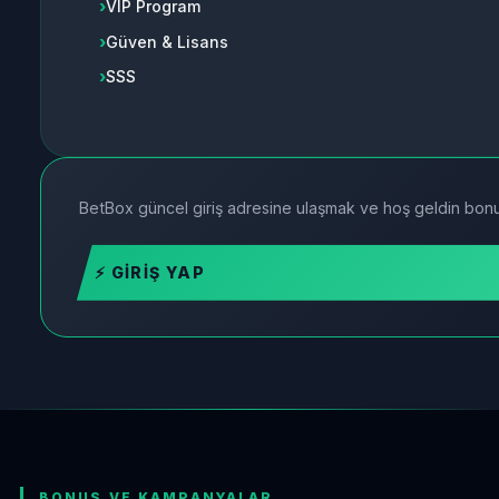
VIP Program
Güven & Lisans
SSS
BetBox güncel giriş adresine ulaşmak ve hoş geldin bonus
⚡ GIRIŞ YAP
BONUS VE KAMPANYALAR