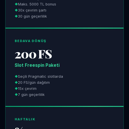
Maks. 5000 TL bonus
30x çevrim şartı
30 gün geçerlilik
BEDAVA DÖNÜŞ
200 FS
Slot Freespin Paketi
Seçili Pragmatic slotlarda
20 FS/gün dağıtım
15x çevrim
7 gün geçerlilik
HAFTALIK