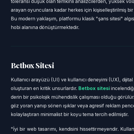
toleransı düşük olan temkinli analizcilerden, yüksek vola
arayan oyunculara kadar herkes için kişiselleştirilmiş bir
Bu modern yaklaşım, platformu klasik "şans sitesi" algısı
hobi alanına dönüştürmektedir.
Betbox Sitesi
Kullanıcı arayüzü (UI) ve kullanıcı deneyimi (UX), dijital 
oluşturan en kritik unsurlardır.
Betbox sitesi
incelendiğ
derin bir psikolojik mühendislik çalışması olduğu görülü
göz yoran yanıp sönen ışıklar veya agresif reklam penc
kolaylaştıran minimalist bir koyu tema tercih edilmiştir.
"İyi bir web tasarımı, kendisini hissettirmeyendir. Kull