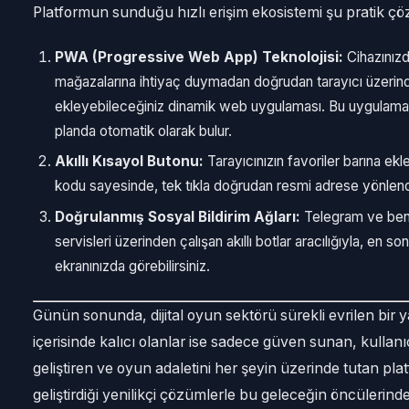
Platformun sunduğu hızlı erişim ekosistemi şu pratik ç
PWA (Progressive Web App) Teknolojisi:
Cihazınız
mağazalarına ihtiyaç duymadan doğrudan tarayıcı üzerin
ekleyebileceğiniz dinamik web uygulaması. Bu uygulama h
planda otomatik olarak bulur.
Akıllı Kısayol Butonu:
Tarayıcınızın favoriler barına ek
kodu sayesinde, tek tıkla doğrudan resmi adrese yönlendiri
Doğrulanmış Sosyal Bildirim Ağları:
Telegram ve benz
servisleri üzerinden çalışan akıllı botlar aracılığıyla, en son
ekranınızda görebilirsiniz.
Günün sonunda, dijital oyun sektörü sürekli evrilen bir y
içerisinde kalıcı olanlar ise sadece güven sunan, kullanıc
geliştiren ve oyun adaletini her şeyin üzerinde tutan pla
geliştirdiği yenilikçi çözümlerle bu geleceğin öncülerin