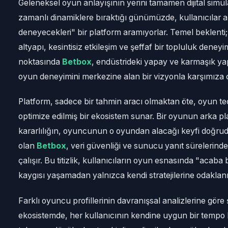
Geleneksel oyun anlayışının yerini tamamen dijital simü
zamanlı dinamiklere bıraktığı günümüzde, kullanıcılar a
deneyecekleri" bir platform aramıyorlar. Temel beklenti;
altyapı, kesintisiz etkileşim ve şeffaf bir topluluk deneyi
noktasında
Betbox
, endüstrideki yapay ve karmaşık yap
oyun deneyimini merkezine alan bir vizyonla karşımıza ç
Platform, sadece bir tahmin aracı olmaktan öte, oyun teo
optimize edilmiş bir ekosistem sunar. Bir oyunun arka pl
kararlılığın, oyuncunun o oyundan alacağı keyfi doğruda
olan
Betbox
, veri güvenliği ve sunucu yanıt sürelerind
çalışır. Bu titizlik, kullanıcıların oyun esnasında "acaba b
kaygısı yaşamadan yalnızca kendi stratejilerine odakla
Farklı oyuncu profillerinin davranışsal analizlerine göre 
ekosistemde, her kullanıcının kendine uygun bir tempo 