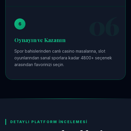
6
Oynayın ve Kazanın
Spor bahislerinden canlı casino masalarına, slot
oyunlarından sanal sporlara kadar 4800+ seçenek
arasından favorinizi seçin.
DETAYLI PLATFORM İNCELEMESI