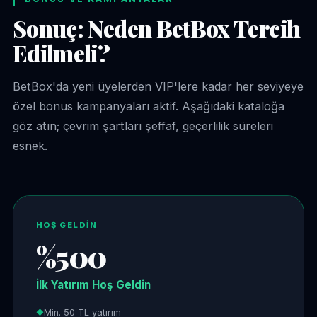
Sonuç: Neden BetBox Tercih
Edilmeli?
BetBox'da yeni üyelerden VIP'lere kadar her seviyeye
özel bonus kampanyaları aktif. Aşağıdaki kataloğa
göz atın; çevrim şartları şeffaf, geçerlilik süreleri
esnek.
HOŞ GELDIN
%500
İlk Yatırım Hoş Geldin
Min. 50 TL yatırım