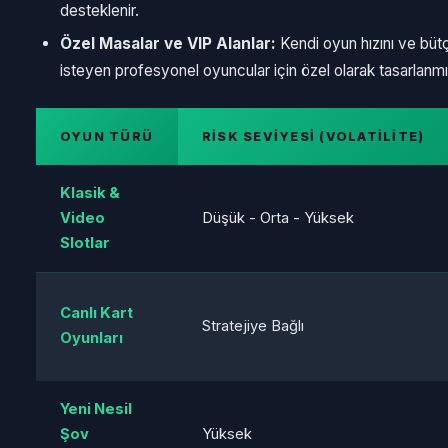
desteklenir.
Özel Masalar ve VIP Alanlar:
Kendi oyun hızını ve bütçe
isteyen profesyonel oyuncular için özel olarak tasarlanmı
OYUN TÜRÜ
RISK SEVIYESI (VOLATILITE)
Klasik &
Video
Düşük - Orta - Yüksek
Slotlar
Canlı Kart
Stratejiye Bağlı
Oyunları
Yeni Nesil
Şov
Yüksek