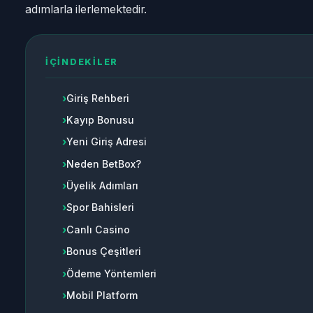
adımlarla ilerlemektedir.
İÇINDEKILER
Giriş Rehberi
Kayıp Bonusu
Yeni Giriş Adresi
Neden BetBox?
Üyelik Adımları
Spor Bahisleri
Canlı Casino
Bonus Çeşitleri
Ödeme Yöntemleri
Mobil Platform