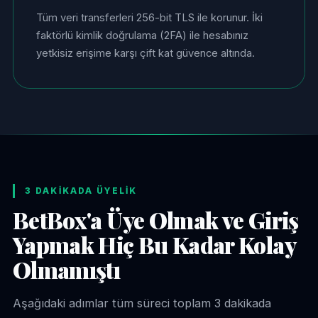
Tüm veri transferleri 256-bit TLS ile korunur. İki
faktörlü kimlik doğrulama (2FA) ile hesabınız
yetkisiz erişime karşı çift kat güvence altında.
3 DAKIKADA ÜYELIK
BetBox'a Üye Olmak ve Giriş
Yapmak Hiç Bu Kadar Kolay
Olmamıştı
Aşağıdaki adımlar tüm süreci toplam 3 dakikada