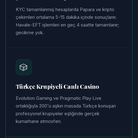
KYC tamamlanmış hesaplarda Papara ve kripto
çekimleri ortalama 5-15 dakika içinde sonuçlanır.
Havale-EFT işlemleri en geç 4 saatte tamamlanır;
gecikme yok.
🎲
Türkçe Krupiyeli Canlı Casino
Evolution Gaming ve Pragmatic Play Live
ortaklığıyla 200'ü aşkın masada Türkçe konuşan
profesyonel krupiyeler eşliğinde gerçek
kumarhane atmosferi.