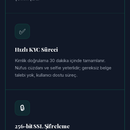
✅
Hızlı KYC Süreci
Kimlik doğrulama 30 dakika içinde tamamlanır.
Nüfus cüzdanı ve selfie yeterlidir; gereksiz belge
talebi yok, kullanıcı dostu süreç.
🔒
256-bit SSL Şifreleme