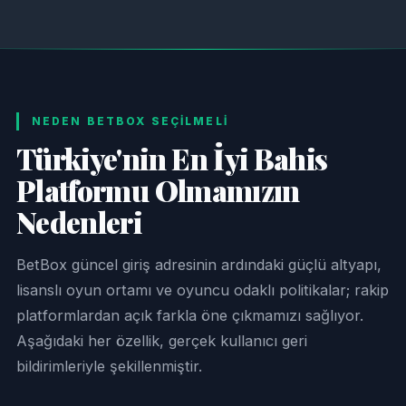
NEDEN BETBOX SEÇILMELI
Türkiye'nin En İyi Bahis
Platformu Olmamızın
Nedenleri
BetBox güncel giriş adresinin ardındaki güçlü altyapı,
lisanslı oyun ortamı ve oyuncu odaklı politikalar; rakip
platformlardan açık farkla öne çıkmamızı sağlıyor.
Aşağıdaki her özellik, gerçek kullanıcı geri
bildirimleriyle şekillenmiştir.