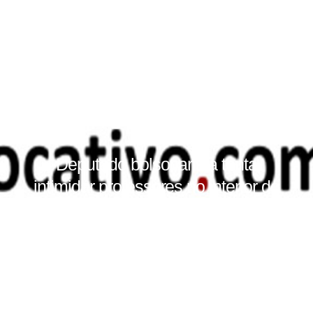
Deputado bolsonarista tenta
intimidar professores no interior do
Amazonas