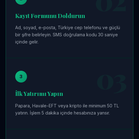
Kayıt Formunu Doldurun
Ad, soyad, e-posta, Türkiye cep telefonu ve güçlü
bir şifre belirleyin. SMS doğrulama kodu 30 saniye
içinde gelir.
3
İlk Yatırımı Yapın
Papara, Havale-EFT veya kripto ile minimum 50 TL
yatırın. İşlem 5 dakika içinde hesabınıza yansır.