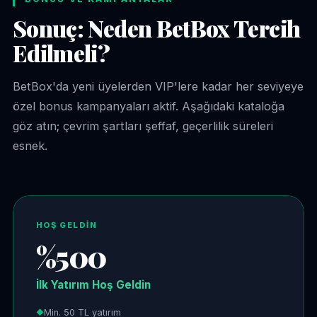
Sonuç: Neden BetBox Tercih
Edilmeli?
BetBox'da yeni üyelerden VIP'lere kadar her seviyeye
özel bonus kampanyaları aktif. Aşağıdaki kataloğa
göz atın; çevrim şartları şeffaf, geçerlilik süreleri
esnek.
HOŞ GELDIN
%500
İlk Yatırım Hoş Geldin
Min. 50 TL yatırım