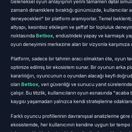
Geleneksel oyun anlayışının yerini tamamen dijital simü
zamanlı dinamiklere bıraktığı günümüzde, kullanıcılar a
deneyecekleri" bir platform aramıyorlar. Temel beklenti;
altyapı, kesintisiz etkileşim ve şeffaf bir topluluk deneyi
noktasında
Betbox
, endüstrideki yapay ve karmaşık yap
oyun deneyimini merkezine alan bir vizyonla karşımıza ç
Platform, sadece bir tahmin aracı olmaktan öte, oyun teo
optimize edilmiş bir ekosistem sunar. Bir oyunun arka pl
kararlılığın, oyuncunun o oyundan alacağı keyfi doğruda
olan
Betbox
, veri güvenliği ve sunucu yanıt sürelerind
çalışır. Bu titizlik, kullanıcıların oyun esnasında "acaba b
kaygısı yaşamadan yalnızca kendi stratejilerine odakla
Farklı oyuncu profillerinin davranışsal analizlerine göre 
ekosistemde, her kullanıcının kendine uygun bir tempo 