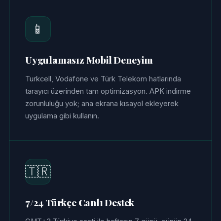
📱
Uygulamasız Mobil Deneyim
Turkcell, Vodafone ve Türk Telekom hatlarında
tarayıcı üzerinden tam optimizasyon. APK indirme
zorunluluğu yok; ana ekrana kısayol ekleyerek
uygulama gibi kullanın.
🇹🇷
7/24 Türkçe Canlı Destek