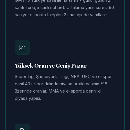
GMT+3 Türkiye saati ile haftanın 7 günü, günün 24
saati Türkçe canlı sohbet. Ortalama yanıt süresi 90
saniye; e-posta talepleri 2 saat içinde yanıtlanır.
📈
Yüksek Oran ve Geniş Pazar
Süper Lig, Şampiyonlar Ligi, NBA, UFC ve e-spor
dahil 40+ spor dalında piyasa ortalamasının %8
üzerinde oranlar. MMA ve e-sporda derinlikli
piyasa yapısı.