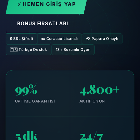
⚡ HEMEN GIRIŞ YAP
BONUS FIRSATLARI
🔒 SSL Şifreli
📜 Curacao Lisanslı
💳 Papara Onaylı
🇹🇷 Türkçe Destek
18+ Sorumlu Oyun
99%
4.800+
UPTIME GARANTISI
AKTIF OYUN
5 dk
24/7