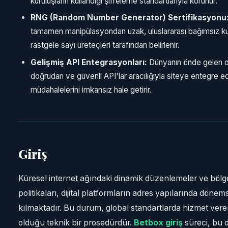
kuruluşların kullandığı şifreleme standartlarıyla korunur.
RNG (Random Number Generator) Sertifikasyonu
tamamen manipülasyondan uzak, uluslararası bağımsız kur
rastgele sayı üreteçleri tarafından belirlenir.
Gelişmiş API Entegrasyonları:
Dünyanın önde gelen oyu
doğrudan ve güvenli API'lar aracılığıyla siteye entegre ed
müdahalelerini imkansız hale getirir.
Giriş
Küresel internet ağındaki dinamik düzenlemeler ve böl
politikaları, dijital platformların adres yapılarında dönems
kılmaktadır. Bu durum, global standartlarda hizmet vere
olduğu teknik bir prosedürdür.
Betbox giriş
süreci, bu 