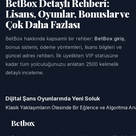
BetBox Detaylı Rehberi:
Lisans, Oyunlar, Bonuslar ve
Çok Daha Fazlası
BetBox hakkında kapsamlı bir rehber:
BetBox giriş
,
bonus sistemi, ödeme yöntemleri, lisans bilgileri ve
güncel adres rehberi. İlk üyelikten VIP statüsüne
kadar tüm yolculuğunuzu anlatan 2500 kelimelik
detaylı inceleme.
Dijital Şans Oyunlarında Yeni Soluk
Klasik Yaklaşımların Ötesinde Bir Eğlence ve Algoritma Ana
Betbox