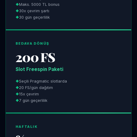
Maks. 5000 TL bonus
30x çevrim şartı
30 gün geçerlilik
BEDAVA DÖNÜŞ
200 FS
Slot Freespin Paketi
Seçili Pragmatic slotlarda
20 FS/gün dağıtım
15x çevrim
7 gün geçerlilik
HAFTALIK