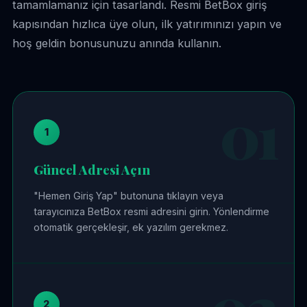
tamamlamanız için tasarlandı. Resmi BetBox giriş
kapısından hızlıca üye olun, ilk yatırımınızı yapın ve
hoş geldin bonusunuzu anında kullanın.
1
Güncel Adresi Açın
"Hemen Giriş Yap" butonuna tıklayın veya
tarayıcınıza BetBox resmi adresini girin. Yönlendirme
otomatik gerçekleşir, ek yazılım gerekmez.
2