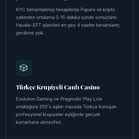
KYC tamamlanmış hesaplarda Papara ve kripto
çekimleri ortalama 5-15 dakika içinde sonuçlanır.
Havale-EFT işlemleri en geç 4 saatte tamamlanır;
gecikme yok.
🎲
Türkçe Krupiyeli Canlı Casino
Evolution Gaming ve Pragmatic Play Live
ortaklığıyla 200'ü aşkın masada Türkçe konuşan
profesyonel krupiyeler eşliğinde gerçek
kumarhane atmosferi.