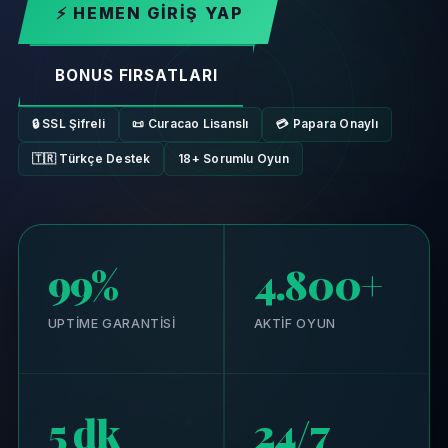
⚡ HEMEN GIRIŞ YAP
BONUS FIRSATLARI
🔒 SSL Şifreli
📜 Curacao Lisanslı
💳 Papara Onaylı
🇹🇷 Türkçe Destek
18+ Sorumlu Oyun
99%
4.800+
UPTIME GARANTISI
AKTIF OYUN
5 dk
24/7