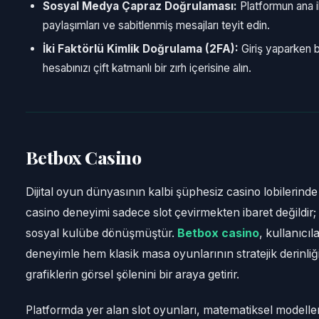
Sosyal Medya Çapraz Doğrulaması:
Platformun ana il
paylaşımları ve sabitlenmiş mesajları teyit edin.
İki Faktörlü Kimlik Doğrulama (2FA):
Giriş yaparken bu
hesabınızı çift katmanlı bir zırh içerisine alın.
Betbox Casino
Dijital oyun dünyasının kalbi şüphesiz casino lobilerind
casino deneyimi sadece slot çevirmekten ibaret değildir; b
sosyal kulübe dönüşmüştür.
Betbox casino
, kullanıcı
deneyimle hem klasik masa oyunlarının stratejik derinl
grafiklerin görsel şölenini bir araya getirir.
Platformda yer alan slot oyunları, matematiksel modelleri