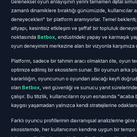
Geleneksel oyun anlayışının yerini tamamen dijital simü
zamanlı dinamiklere bıraktığı günümüzde, kullanıcılar a
deneyecekleri" bir platform aramıyorlar. Temel beklenti;
altyapı, kesintisiz etkileşim ve şeffaf bir topluluk deneyi
noktasında
Betbox
, endüstrideki yapay ve karmaşık yap
oyun deneyimini merkezine alan bir vizyonla karşımıza ç
Platform, sadece bir tahmin aracı olmaktan öte, oyun teo
optimize edilmiş bir ekosistem sunar. Bir oyunun arka pl
kararlılığın, oyuncunun o oyundan alacağı keyfi doğruda
olan
Betbox
, veri güvenliği ve sunucu yanıt sürelerind
çalışır. Bu titizlik, kullanıcıların oyun esnasında "acaba b
kaygısı yaşamadan yalnızca kendi stratejilerine odakla
Farklı oyuncu profillerinin davranışsal analizlerine göre 
ekosistemde, her kullanıcının kendine uygun bir tempo 