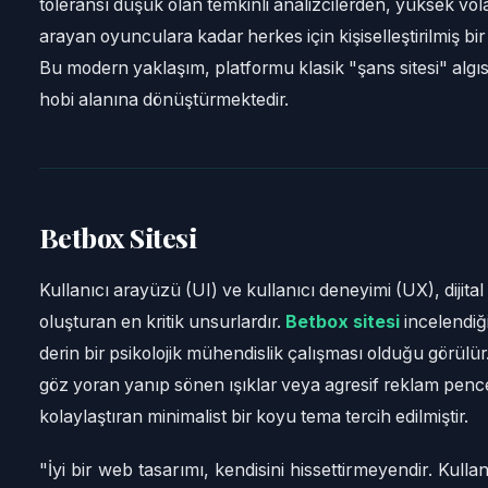
toleransı düşük olan temkinli analizcilerden, yüksek vola
arayan oyunculara kadar herkes için kişiselleştirilmiş bir
Bu modern yaklaşım, platformu klasik "şans sitesi" algısı
hobi alanına dönüştürmektedir.
Betbox Sitesi
Kullanıcı arayüzü (UI) ve kullanıcı deneyimi (UX), dijital 
oluşturan en kritik unsurlardır.
Betbox sitesi
incelendiğ
derin bir psikolojik mühendislik çalışması olduğu görülü
göz yoran yanıp sönen ışıklar veya agresif reklam penc
kolaylaştıran minimalist bir koyu tema tercih edilmiştir.
"İyi bir web tasarımı, kendisini hissettirmeyendir. Kull