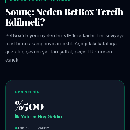
Sonuç: Neden BetBox Tercih
Edilmeli?
BetBox'da yeni üyelerden VIP'lere kadar her seviyeye
özel bonus kampanyaları aktif. Aşağıdaki kataloğa
göz atın; çevrim şartları şeffaf, geçerlilik süreleri
esnek.
HOŞ GELDIN
%500
İlk Yatırım Hoş Geldin
Min. 50 TL yatırım