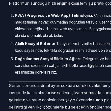
Platformun sunduğu hızlı erişim ekosistemi şu pratik ç
PWA (Progressive Web App) Teknolojisi:
Cihazınız
mağazalarına ihtiyaç duymadan doğrudan tarayıcı üzerin
ekleyebileceğiniz dinamik web uygulaması. Bu uygulama h
planda otomatik olarak bulur.
Akıllı Kısayol Butonu:
Tarayıcınızın favoriler barına ek
kodu sayesinde, tek tıkla doğrudan resmi adrese yönlendiri
Doğrulanmış Sosyal Bildirim Ağları:
Telegram ve benz
servisleri üzerinden çalışan akıllı botlar aracılığıyla, en son
ekranınızda görebilirsiniz.
Günün sonunda, dijital oyun sektörü sürekli evrilen bir y
içerisinde kalıcı olanlar ise sadece güven sunan, kullanıc
geliştiren ve oyun adaletini her şeyin üzerinde tutan pla
geliştirdiği yenilikçi çözümlerle bu geleceğin öncülerin