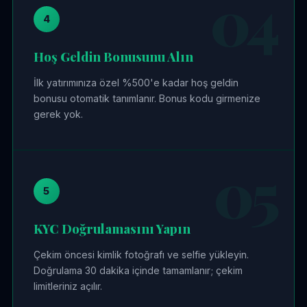
4
Hoş Geldin Bonusunu Alın
İlk yatırımınıza özel %500'e kadar hoş geldin
bonusu otomatik tanımlanır. Bonus kodu girmenize
gerek yok.
5
KYC Doğrulamasını Yapın
Çekim öncesi kimlik fotoğrafı ve selfie yükleyin.
Doğrulama 30 dakika içinde tamamlanır; çekim
limitleriniz açılır.