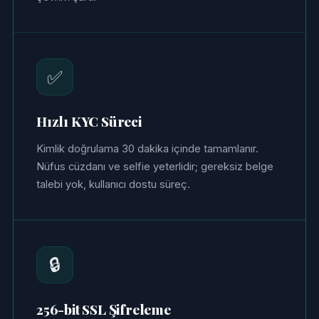
✅
Hızlı KYC Süreci
Kimlik doğrulama 30 dakika içinde tamamlanır.
Nüfus cüzdanı ve selfie yeterlidir; gereksiz belge
talebi yok, kullanıcı dostu süreç.
🔒
256-bit SSL Şifreleme