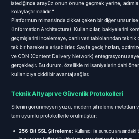
istediğinde arayüz onun önüne geçmek yerine, adımlar
kolaylaştırmalıdır."
Platformun mimarisinde dikkat çeken bir diğer unsur ise b
(Information Architecture). Kullanıcılar, bakiyelerini ko
geçmişlerini incelemeye, canlı veri tablolarından tekni
tek bir hareketle erişebilirler. Sayfa geçiş hızları, optimi
ve CDN (Content Delivery Network) entegrasyonu saye
gerçekleşir. Bu durum, özellikle milisaniyelerin dahi ön
kullanıcıya ciddi bir avantaj sağlar.
Teknik Altyapı ve Güvenlik Protokolleri
Sitenin görünmeyen yüzü, modern şifreleme metotları 
tam uyumlu protokollerle örülmüştür:
256-Bit SSL Şifreleme:
Kullanıcı ile sunucu arasındaki t