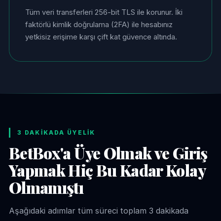
Tüm veri transferleri 256-bit TLS ile korunur. İki
faktörlü kimlik doğrulama (2FA) ile hesabınız
yetkisiz erişime karşı çift kat güvence altında.
3 DAKIKADA ÜYELIK
BetBox'a Üye Olmak ve Giriş
Yapmak Hiç Bu Kadar Kolay
Olmamıştı
Aşağıdaki adımlar tüm süreci toplam 3 dakikada