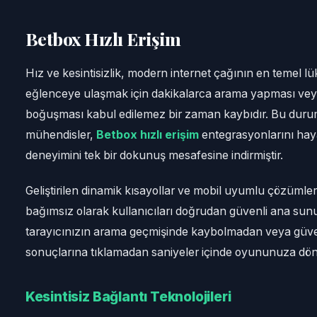
Betbox Hızlı Erişim
Hız ve kesintisizlik, modern internet çağının en temel lü
eğlenceye ulaşmak için dakikalarca arama yapması veya
boğuşması kabul edilemez bir zaman kaybıdır. Bu duru
mühendisler,
Betbox hızlı erişim
entegrasyonlarını haya
deneyimini tek bir dokunuş mesafesine indirmiştir.
Geliştirilen dinamik kısayollar ve mobil uyumlu çözümler,
bağımsız olarak kullanıcıları doğrudan güvenli ana su
tarayıcınızın arama geçmişinde kaybolmadan veya güv
sonuçlarına tıklamadan saniyeler içinde oyununuza döneb
Kesintisiz Bağlantı Teknolojileri