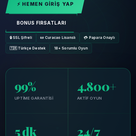
⚡ HEMEN GIRIŞ YAP
BONUS FIRSATLARI
🔒 SSL Şifreli
📜 Curacao Lisanslı
💳 Papara Onaylı
🇹🇷 Türkçe Destek
18+ Sorumlu Oyun
99%
4.800+
UPTIME GARANTISI
AKTIF OYUN
5 dk
24/7