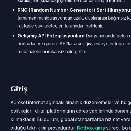
kuruluşların kullandığı şifreleme standartlarıyla korunur.
RNG (Random Number Generator) Sertifikasyonu
tamamen manipülasyondan uzak, uluslararası bağımsız kur
rastgele sayı üreteçleri tarafından belirlenir.
Gelişmiş API Entegrasyonları:
Dünyanın önde gelen oyu
doğrudan ve güvenli API'lar aracılığıyla siteye entegre ed
müdahalelerini imkansız hale getirir.
Giriş
Küresel internet ağındaki dinamik düzenlemeler ve böl
politikaları, dijital platformların adres yapılarında dönems
kılmaktadır. Bu durum, global standartlarda hizmet vere
olduğu teknik bir prosedürdür.
Betbox giriş
süreci, bu 