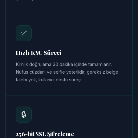
✅
Hızlı KYC Süreci
Kimlik doğrulama 30 dakika içinde tamamlanır.
Nüfus cüzdanı ve selfie yeterlidir; gereksiz belge
talebi yok, kullanıcı dostu süreç.
🔒
256-bit SSL Şifreleme