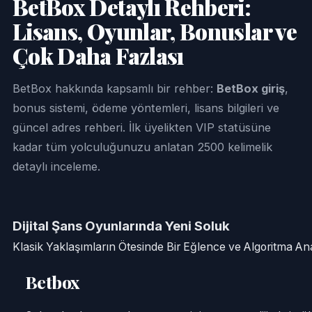
BetBox Detaylı Rehberi:
Lisans, Oyunlar, Bonuslar ve
Çok Daha Fazlası
BetBox hakkında kapsamlı bir rehber:
BetBox giriş
,
bonus sistemi, ödeme yöntemleri, lisans bilgileri ve
güncel adres rehberi. İlk üyelikten VIP statüsüne
kadar tüm yolculuğunuzu anlatan 2500 kelimelik
detaylı inceleme.
Dijital Şans Oyunlarında Yeni Soluk
Klasik Yaklaşımların Ötesinde Bir Eğlence ve Algoritma Ana
Betbox