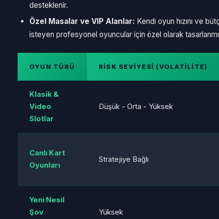
desteklenir.
Özel Masalar ve VIP Alanlar:
Kendi oyun hızını ve bütçe
isteyen profesyonel oyuncular için özel olarak tasarlanmı
OYUN TÜRÜ
RISK SEVIYESI (VOLATILITE)
Klasik &
Video
Düşük - Orta - Yüksek
Slotlar
Canlı Kart
Stratejiye Bağlı
Oyunları
Yeni Nesil
Şov
Yüksek