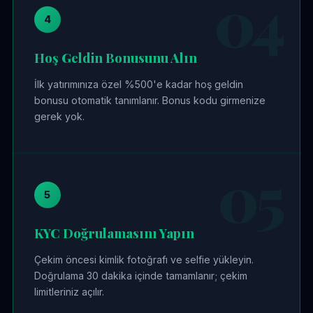
4
Hoş Geldin Bonusunu Alın
İlk yatırımınıza özel %500'e kadar hoş geldin
bonusu otomatik tanımlanır. Bonus kodu girmenize
gerek yok.
5
KYC Doğrulamasını Yapın
Çekim öncesi kimlik fotoğrafı ve selfie yükleyin.
Doğrulama 30 dakika içinde tamamlanır; çekim
limitleriniz açılır.