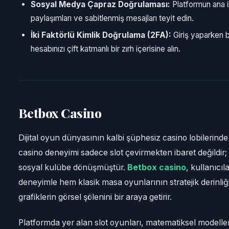
Sosyal Medya Çapraz Doğrulaması:
Platformun ana il
paylaşımları ve sabitlenmiş mesajları teyit edin.
İki Faktörlü Kimlik Doğrulama (2FA):
Giriş yaparken bu
hesabınızı çift katmanlı bir zırh içerisine alın.
Betbox Casino
Dijital oyun dünyasının kalbi şüphesiz casino lobilerind
casino deneyimi sadece slot çevirmekten ibaret değildir; b
sosyal kulübe dönüşmüştür.
Betbox casino
, kullanıcı
deneyimle hem klasik masa oyunlarının stratejik derinl
grafiklerin görsel şölenini bir araya getirir.
Platformda yer alan slot oyunları, matematiksel modelleri