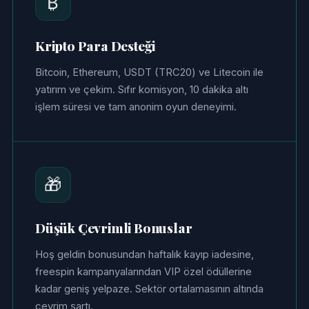
₿
Kripto Para Desteği
Bitcoin, Ethereum, USDT (TRC20) ve Litecoin ile
yatırım ve çekim. Sıfır komisyon, 10 dakika altı
işlem süresi ve tam anonim oyun deneyimi.
🎁
Düşük Çevrimli Bonuslar
Hoş geldin bonusundan haftalık kayıp iadesine,
freespin kampanyalarından VIP özel ödüllerine
kadar geniş yelpaze. Sektör ortalamasının altında
çevrim şartı.